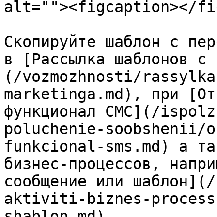
alt=""><figcaption></fi
Скопируйте шаблон с пер
в [Рассылка шаблонов с 
(/vozmozhnosti/rassylka
marketinga.md), при [От
функционал СМС](/ispolz
poluchenie-soobshenii/o
funkcional-sms.md) а та
бизнес-процессов, напри
сообщение или шаблон](/
aktiviti-biznes-process
shablon.md).
