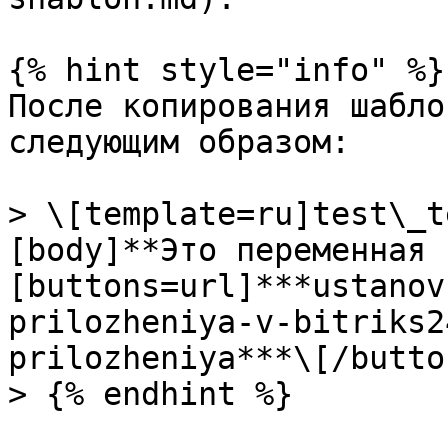
{% hint style="info" %}

После копирования шабло
следующим образом:

> \[template=ru]test\_t
[body]**Это переменная 
[buttons=url]***ustanov
prilozheniya-v-bitriks2
prilozheniya***\[/button