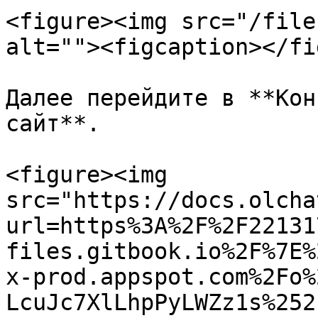
<figure><img src="/file
alt=""><figcaption></fi
Далее перейдите в **Кон
сайт**.

<figure><img 
src="https://docs.olcha
url=https%3A%2F%2F22131
files.gitbook.io%2F%7E%
x-prod.appspot.com%2Fo%
LcuJc7XlLhpPyLWZz1s%252