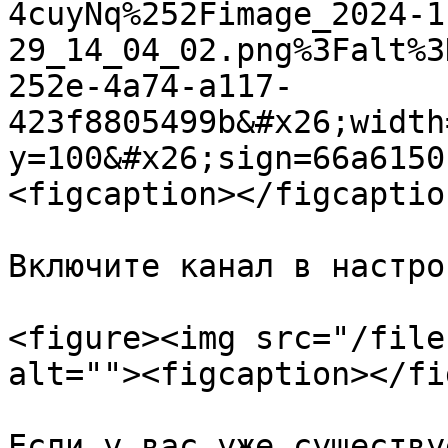
4cuyNq%252Fimage_2024-1
29_14_04_02.png%3Falt%3
252e-4a74-a117-
423f8805499b&#x26;width
y=100&#x26;sign=66a6150
<figcaption></figcaptio
Включите канал в настро
<figure><img src="/file
alt=""><figcaption></fi
Если у вас уже существу