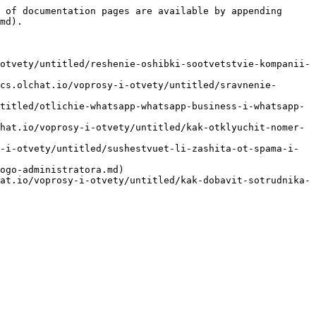
 of documentation pages are available by appending 
md).

otvety/untitled/reshenie-oshibki-sootvetstvie-kompanii-
cs.olchat.io/voprosy-i-otvety/untitled/sravnenie-
titled/otlichie-whatsapp-whatsapp-business-i-whatsapp-
hat.io/voprosy-i-otvety/untitled/kak-otklyuchit-nomer-
-i-otvety/untitled/sushestvuet-li-zashita-ot-spama-i-
ogo-administratora.md)

at.io/voprosy-i-otvety/untitled/kak-dobavit-sotrudnika-