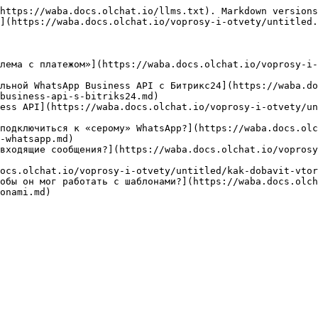
https://waba.docs.olchat.io/llms.txt). Markdown versions
](https://waba.docs.olchat.io/voprosy-i-otvety/untitled.
лема с платежом»](https://waba.docs.olchat.io/voprosy-i-
льной WhatsApp Business API с Битрикс24](https://waba.do
business-api-s-bitriks24.md)

ess API](https://waba.docs.olchat.io/voprosy-i-otvety/un
подключиться к «серому» WhatsApp?](https://waba.docs.olc
-whatsapp.md)

входящие сообщения?](https://waba.docs.olchat.io/voprosy
ocs.olchat.io/voprosy-i-otvety/untitled/kak-dobavit-vtor
обы он мог работать с шаблонами?](https://waba.docs.olch