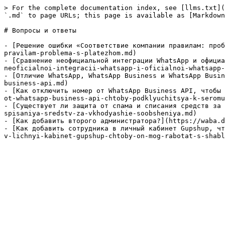
> For the complete documentation index, see [llms.txt](
`.md` to page URLs; this page is available as [Markdown
# Вопросы и ответы

- [Решение ошибки «Соответствие компании правилам: проб
pravilam-problema-s-platezhom.md)

- [Сравнение неофициальной интеграции WhatsApp и официа
neoficialnoi-integracii-whatsapp-i-oficialnoi-whatsapp-
- [Отличие WhatsApp, WhatsApp Business и WhatsApp Busin
business-api.md)

- [Как отключить номер от WhatsApp Business API, чтобы 
ot-whatsapp-business-api-chtoby-podklyuchitsya-k-seromu
- [Существует ли защита от спама и списания средств за 
spisaniya-sredstv-za-vkhodyashie-soobsheniya.md)

- [Как добавить второго администратора?](https://waba.d
- [Как добавить сотрудника в личный кабинет Gupshup, чт