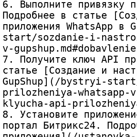
6. Выполните привязку п
Подробнее в статье [Соз
приложения WhatsApp в G
start/sozdanie-i-nastro
v-gupshup.md#dobavlenie
7. Получите ключ API пр
статье [Создание и наст
GupShup](/bystryi-start
prilozheniya-whatsapp-v
klyucha-api-prilozheniya
8. Установите приложени
портал Битрикс24. Подро
приложения](/ustanovka-