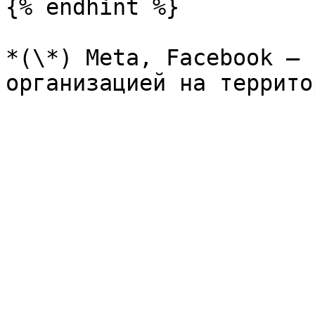
{% endhint %}

*(\*) Meta, Facebook — 