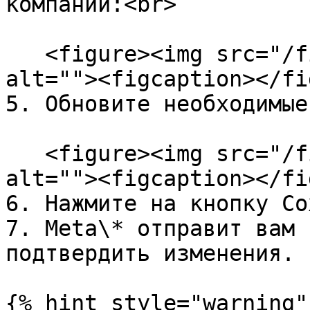
компании:<br>

   <figure><img src="/files/rbUZUL2k95J070ydpkvh" 
alt=""><figcaption></fi
5. Обновите необходимые
   <figure><img src="/files/PnRBHMTjZAKi218Psz4y" 
alt=""><figcaption></fi
6. Нажмите на кнопку Со
7. Meta\* отправит вам 
подтвердить изменения.

{% hint style="warning" 