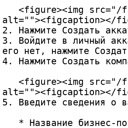
   <figure><img src="/files/TTFotgwrvUWQDAjIXuzD" 
alt=""><figcaption></fi
2. Нажмите Создать аккау
3. Войдите в личный акк
его нет, нажмите Создат
4. Нажмите Создать комп
   <figure><img src="/files/1ikUSLigDnhEALbqvez3" 
alt=""><figcaption></fi
5. Введите сведения о в
   * Название бизнес-портфолио. Оно должно 