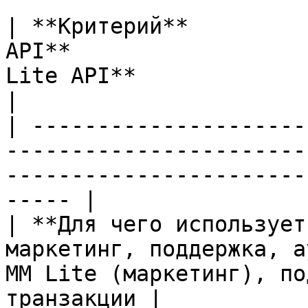
| **Критерий**         
API**                  
Lite API**                                            
|

| ---------------------
-----------------------
-----------------------
----- |

| **Для чего использует
маркетинг, поддержка, а
MM Lite (маркетинг), по
транзакции |
