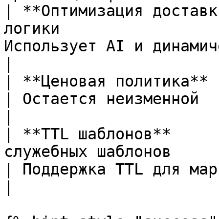
| **Оптимизация доставк
логики                 
Использует AI и динамическую мар
|

| **Ценовая политика**       | Стандартная          
| Остается неизменной                                        
|

| **TTL шаблонов**     
служебных шаблонов                                   
| Поддержка TTL для маркетинговы
|
