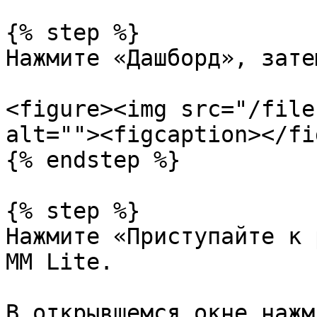
{% step %}

Нажмите «Дашборд», зате
<figure><img src="/file
alt=""><figcaption></fi
{% endstep %}

{% step %}

Нажмите «Приступайте к 
MM Lite.

В открывшемся окне нажм